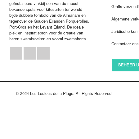
geïnstalleerd vlakbij een van de meest
Gratis verzend
bekende spots voor kitesurfen ter wereld
bijde dubbele tombolo van de Almanare en
Algemene verk
tegenover de Gouden Eilanden Porquerolles,
Port-Cros en het Levant Eiland. De ideale
Juridische ken
plek en inspiratiebron voor de creatie van
heren zwembroeken en vooral zwemshorts...
Contacteer ons
Facebook
Instagram
LinkedIn
BEHEER U
© 2024 Les Loulous de la Plage. All Rights Reserved.