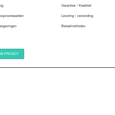
ing
Garanties / Kwaliteit
oopvoorwaarden
Levering / verzending
nisgevingen
Betaalmethoden
W PRIVACY