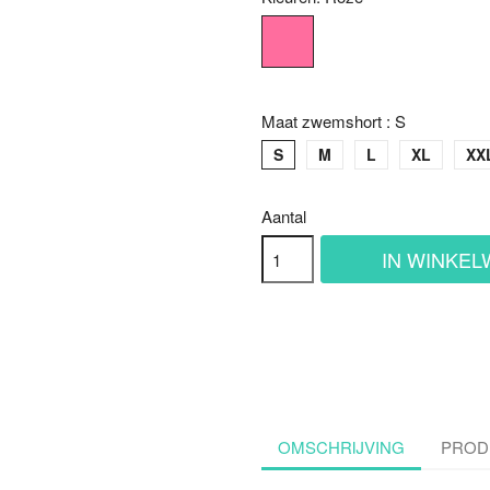
Roze
Maat zwemshort : S
S
M
L
XL
XX
Aantal
IN WINKE
OMSCHRIJVING
PROD