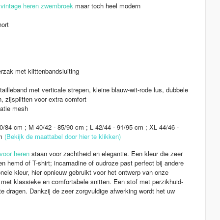
n
vintage heren zwembroek
maar toch heel modern
ort
rzak met klittenbandsluiting
ailleband met verticale strepen, kleine blauw-wit-rode lus, dubbele
, zijsplitten voor extra comfort
tatie mesh
0/84 cm ; M 40/42 - 85/90 cm ; L 42/44 - 91/95 cm ; XL 44/46 -
cm
(
Bekijk de maattabel door hier te klikken
)
voor heren
staan voor zachtheid en elegantie. Een kleur die zeer
n hemd of T-shirt; incarnadine of oudroze past perfect bij andere
ionele kleur, hier opnieuw gebruikt voor het ontwerp van onze
et klassieke en comfortabele snitten. Een stof met perzikhuid-
 te dragen. Dankzij de zeer zorgvuldige afwerking wordt het uw