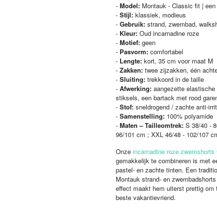
-
Model:
Montauk - Classic fit | ee
-
Stijl:
klassiek, modieus
-
Gebruik:
strand, zwembad, walksh
-
Kleur:
Oud incarnadine roze
-
Motief:
geen
-
Pasvorm:
comfortabel
-
Lengte:
kort, 35 cm voor maat M
-
Zakken:
twee zijzakken, één achte
-
Sluiting:
trekkoord in de taille
-
Afwerking:
aangezette elastische t
stiksels, een bartack met rood garen
-
Stof:
sneldrogend / zachte anti-irri
-
Samenstelling:
100% polyamide
-
Maten – Tailleomtrek:
S 38/40 - 8
96/101 cm ; XXL 46/48 - 102/107 
Onze
incarnadine roze zwemshorts 
gemakkelijk te combineren is met ee
pastel- en zachte tinten. Een tradit
Montauk strand- en zwembadshorts m
effect maakt hem uiterst prettig om
beste vakantievriend.